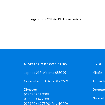
Página
1
de
123
de
1101
resultados
MINISTERIO DE GOBIERNO
Institu
Laprida 212, Viedma (8500)
Misión
Conmutador: (02920) 425700
Autorid
Directos:
Delegac
(02920) 420362
Normat
(02920) 427980
(02920) 427596 (Rpv 4020)