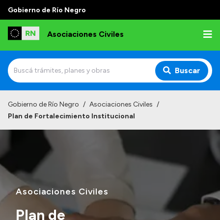
Gobierno de Río Negro
Asociaciones Civiles
Buscar
Inicio
Gobierno de Río Negro
/
Asociaciones Civiles
/
Plan de Fortalecimiento Institucional
Institucional
Misión
Autoridades, Áreas y Organismos
Delegaciones
Asociaciones Civiles
Normativa
Plan de