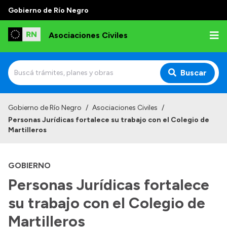
Gobierno de Río Negro
Asociaciones Civiles
Buscar
Inicio
Gobierno de Río Negro
/
Asociaciones Civiles
/
Personas Jurídicas fortalece su trabajo con el Colegio de
Institucional
Martilleros
Misión
GOBIERNO
Autoridades, Áreas y Organismos
Personas Jurídicas fortalece
Delegaciones
su trabajo con el Colegio de
Normativa
Martilleros