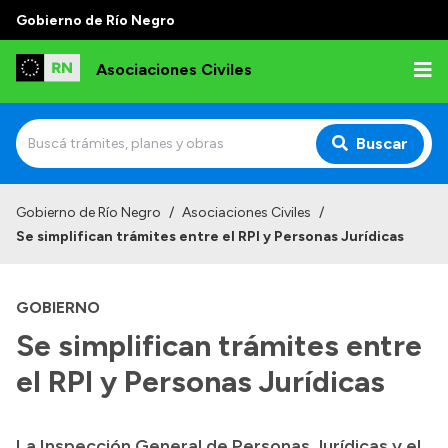
Gobierno de Río Negro
Asociaciones Civiles
Buscar
Inicio
Gobierno de Río Negro
/
Asociaciones Civiles
/
Se simplifican trámites entre el RPI y Personas Jurídicas
Institucional
Misión
GOBIERNO
Autoridades, Áreas y Organismos
Se simplifican trámites entre
Delegaciones
el RPI y Personas Jurídicas
Normativa
La Inspección General de Personas Jurídicas y el